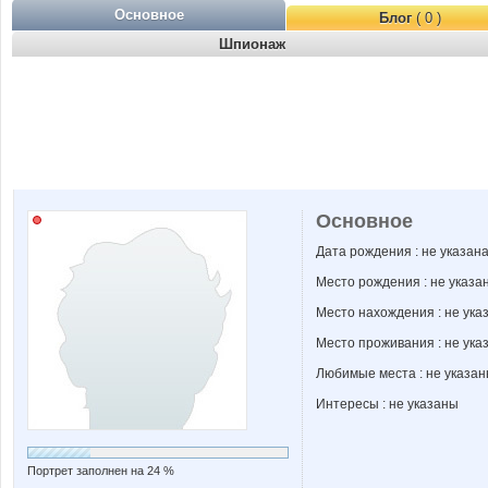
Основное
Блог
( 0 )
Шпионаж
Основное
Дата рождения : не указан
Место рождения : не указа
Место нахождения : не ука
Место проживания : не ука
Любимые места : не указа
Интересы : не указаны
Портрет заполнен на 24 %