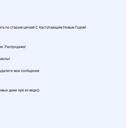
пить по старым ценам! С Наступающим Новым Годом!
ки. Распродажа!
школы!
 удалите мое сообщение.
емые даже при их виде))