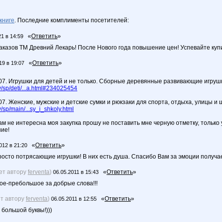
книге
. Последние комплименты посетителей:
«
Ответить
»
21 в 14:59
аказов ТМ Древний Лекарь! После Нового года повышение цен! Успевайте ку
«
Ответить
»
19 в 19:07
.07. Игрушки для детей и не только. Сборные деревянные развивающие игруш
sp/deti/...a.html#234025454
07. Женские, мужские и детские сумки и рюкзаки для спорта, отдыха, улицы и 
sp/main/...sy_i_shkoly.html
ам не интересна моя закупка прошу не поставить мне черную отметку, только
ие!
«
Ответить
»
012 в 21:20
росто потрясающие игрушки! В них есть душа. Спасибо Вам за эмоции получа
ет автору
ferventa
)
«
Ответить
»
06.05.2011 в 15:43
е-пребольшое за добрые слова!!!
ет автору
ferventa
)
«
Ответить
»
06.05.2011 в 12:55
 большой буквы!)))