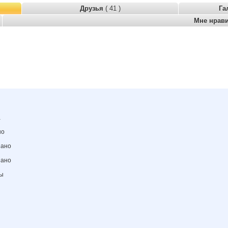
Друзья
( 41 )
Га
Мне нрав
а
но
зано
зано
ны