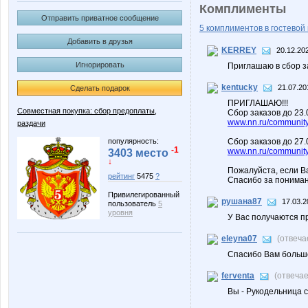
Комплименты
Отправить приватное сообщение
5 комплиментов в гостевой 
Добавить в друзья
KERREY
20.12.20
Игнорировать
Приглашаю в сбор з
kentucky
21.07.20
Сделать подарок
ПРИГЛАШАЮ!!!
Совместная покупка: сбор предоплаты,
Сбор заказов до 23
www.nn.ru/community/
раздачи
популярность:
Сбор заказов до 27.
-1
www.nn.ru/community/
3403 место
↓
Пожалуйста, если В
рейтинг
5475
?
Спасибо за пониман
Привилегированный
рушана87
17.03.2
пользователь
5
уровня
У Вас получаются п
eleyna07
(отвеча
Спасибо Вам большо
ferventa
(отвеча
Вы - Рукодельница с