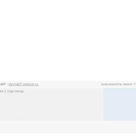
na07
:
eleyna07.www.nn.ru
пользователь имеет 
е 1 года назад